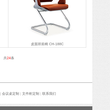
皮面班前椅
CH-188C
共
24
条
|
会议桌定制
|
文件柜定制
|
联系我们